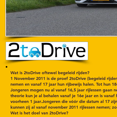
Wat is 2toDrive oftewel begeleid rijden?
1 November 2011 is de proef 2toDrive (begeleid rijden
nemen en vanaf 17 jaar hun rijbewijs halen. Tot hun 18
Jongeren mogen nu al vanaf 16,5 jaar rijlessen gaan ne
theorie kun je al behalen vanaf je 16e jaar en is vanaf 
voorheen 1 jaar.Jongeren die vóór die datum al 17 z
kunnen zij al vanaf november 2011 rijlessen nemen; zod
Wat is het doel van 2toDrive?