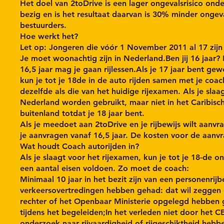
Het doel van 2toDrive is een lager ongevalsrisico onder
bezig en is het resultaat daarvan is 30% minder ong
bestuurders.
Hoe werkt het?
Let op: Jongeren die vóór 1 November 2011 al 17 zij
Je moet woonachtig zijn in Nederland.Ben jij 16 jaar?
16,5 jaar mag je gaan rijlessen.Als je 17 jaar bent g
kun je tot je 18de in de auto rijden samen met je coa
dezelfde als die van het huidige rijexamen. Als je slaag
Nederland worden gebruikt, maar niet in het Caribische 
buitenland totdat je 18 jaar bent.
Als je meedoet aan 2toDrive en je rijbewijs wilt aan
je aanvragen vanaf 16,5 jaar. De kosten voor de aanv
Wat houdt Coach autorijden in?
Als je slaagt voor het rijexamen, kun je tot je 18-de
een aantal eisen voldoen. Zo moet de coach:
Minimaal 10 jaar in het bezit zijn van een personenrijb
verkeersovertredingen hebben gehad: dat wil zeggen 
rechter of het Openbaar Ministerie opgelegd hebben g
tijdens het begeleiden;In het verleden niet door het 
onderzoek naar rijvaardigheid of rijgeschiktheid heb